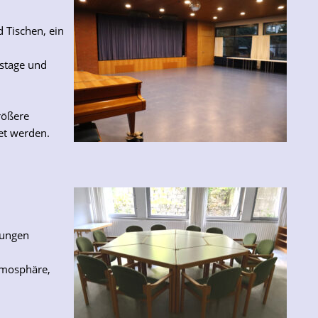
d Tischen, ein
tstage und
rößere
et werden.
lungen
tmosphäre,