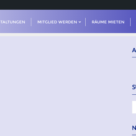
STALTUNGEN
MITGLIED WERDEN
RÄUME MIETEN
A
S
N